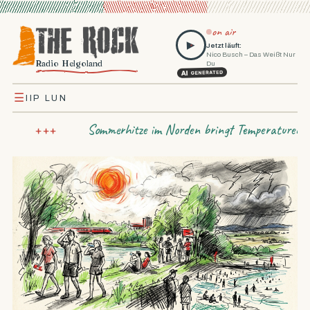
on air
▶
Jetzt läuft:
Nico Busch – Das Weißt Nur
Radio Helgoland
Du
☰
IIP LUN